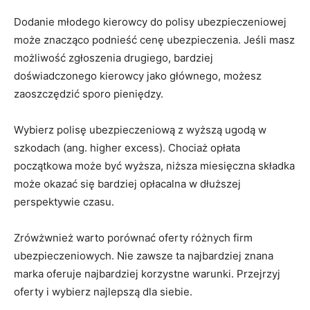
Dodanie młodego kierowcy do polisy ‌ubezpieczeniowej
⁢może znacząco podnieść⁤ cenę ubezpieczenia. Jeśli masz
⁢możliwość zgłoszenia drugiego, bardziej
doświadczonego kierowcy jako głównego, możesz⁣
zaoszczędzić sporo ⁢pieniędzy.
Wybierz polisę ubezpieczeniową z wyższą ugodą ‌w
szkodach (ang. higher⁤ excess). Chociaż opłata ​
początkowa może być wyższa, niższa miesięczna składka‍
może ⁤okazać się bardziej opłacalna w ‌dłuższej
perspektywie czasu.
Zrówżwnież warto porównać⁤ oferty różnych firm⁣
ubezpieczeniowych. Nie zawsze ta najbardziej⁢ znana
marka⁢ oferuje najbardziej korzystne warunki. Przejrzyj
⁢oferty i ⁤wybierz⁢ najlepszą ‍dla siebie.