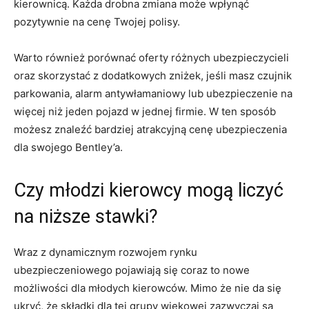
kierownicą. Każda drobna zmiana może‍ wpłynąć
⁣pozytywnie na cenę Twojej⁢ polisy.
Warto⁢ również porównać⁤ oferty różnych ubezpieczycieli
oraz skorzystać z dodatkowych zniżek,‌ jeśli masz czujnik
parkowania, alarm antywłamaniowy lub ubezpieczenie ‍na⁤
więcej niż jeden pojazd w ‌jednej firmie. W ten sposób
możesz znaleźć bardziej⁢ atrakcyjną cenę ubezpieczenia
dla swojego⁣ Bentley’a.
Czy młodzi kierowcy mogą liczyć
na niższe stawki?
Wraz z dynamicznym rozwojem rynku
ubezpieczeniowego ⁢pojawiają się coraz to⁢ nowe
możliwości dla młodych kierowców. Mimo⁣ że nie da się
ukryć, że składki dla tej ‍grupy wiekowej zazwyczaj są