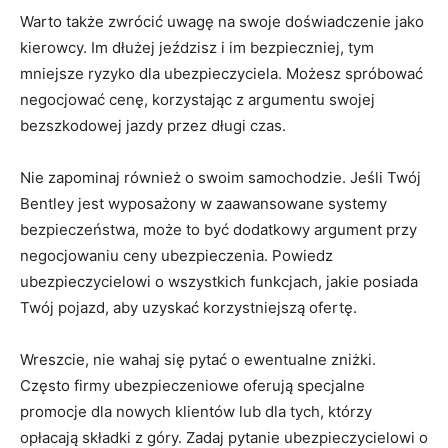
Warto⁢ także zwrócić uwagę na swoje ​doświadczenie jako
‍kierowcy. Im dłużej ​jeździsz i im bezpieczniej,‌ tym
mniejsze ryzyko dla ubezpieczyciela. ‍Możesz ⁤spróbować
negocjować cenę,​ korzystając⁢ z argumentu swojej
bezszkodowej jazdy przez długi czas.
Nie zapominaj również o⁣ swoim samochodzie. Jeśli⁢ Twój⁣
Bentley jest wyposażony ⁢w zaawansowane systemy
bezpieczeństwa, może to być dodatkowy ⁤argument przy
⁣negocjowaniu ceny ubezpieczenia. Powiedz
ubezpieczycielowi o wszystkich funkcjach,​ jakie posiada
Twój pojazd, aby uzyskać ‌korzystniejszą ‍ofertę.
Wreszcie, nie wahaj się pytać​ o ewentualne zniżki.
Często firmy ubezpieczeniowe oferują specjalne
promocje⁣ dla nowych klientów lub dla tych, którzy
‌opłacają ⁤składki z góry. ​Zadaj pytanie ubezpieczycielowi o