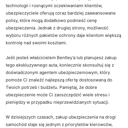
technologii i rosnącymi oczekiwaniami klientów,
ubezpieczyciele oferują‌ coraz bardziej zaawansowane
polisy, które​ mogą dodatkowo podnieść cenę
ubezpieczenia. Jednak⁢ z drugiej‍ strony, możliwość
wyboru różnych pakietów ochrony daje klientom większą
kontrolę nad swoimi kosztami.
Jeśli jesteś ⁢właścicielem Bentley’a lub planujesz ‍zakup
tego ekskluzywnego auta, koniecznie skonsultuj się⁢ z⁤
doświadczonym agentem ubezpieczeniowym, który
‍pomoże Ci znaleźć​ najlepszą ofertę dostosowaną do
Twoich potrzeb i budżetu. Pamiętaj, ⁣że dobre
ubezpieczenie⁢ może Ci zaoszczędzić wiele ⁣stresu i
pieniędzy‌ w przypadku ⁣nieprzewidzianych ​sytuacji.
W dzisiejszych czasach, zakup ubezpieczenia na ⁤drogi
‍samochód ⁤staje ⁢się ​jednym z priorytetów kierowców,⁣