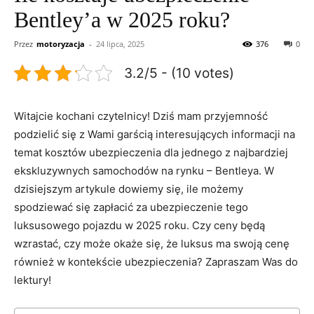
Bentley’a w 2025 roku?
Przez
motoryzacja
-
24 lipca, 2025
376
0
3.2/5 - (10 votes)
Witajcie kochani czytelnicy! Dziś mam przyjemność
podzielić ⁢się z ‌Wami garścią interesujących ⁢informacji na
temat kosztów‍ ubezpieczenia dla jednego z najbardziej
ekskluzywnych samochodów na⁤ rynku – ‍Bentleya. W
dzisiejszym artykule dowiemy się, ile możemy
spodziewać się zapłacić za ubezpieczenie tego
luksusowego pojazdu⁤ w 2025 roku. Czy ‍ceny będą
wzrastać, czy ⁤może okaże się, ⁤że ⁤luksus ma swoją ⁤cenę ​
również w ⁤kontekście ubezpieczenia? Zapraszam Was ⁣do
lektury!