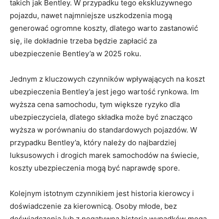
takich jak Bentley. W przypadku⁢ tego ‍ekskluzywnego
pojazdu,⁢ nawet najmniejsze uszkodzenia mogą
generować ogromne ‌koszty, ⁢dlatego ⁣warto zastanowić
się, ile dokładnie trzeba będzie zapłacić za
ubezpieczenie Bentley’a w 2025 roku.
Jednym z kluczowych czynników wpływających na koszt
ubezpieczenia Bentley’a jest jego⁣ wartość rynkowa. Im‍
wyższa cena samochodu, tym⁤ większe ryzyko⁣ dla
ubezpieczyciela, ​dlatego składka może ⁤być ⁢znacząco
wyższa ⁤w porównaniu do standardowych pojazdów.⁣ W
przypadku Bentley’a,⁢ który należy do ⁣najbardziej
luksusowych i drogich marek samochodów na świecie,
koszty ubezpieczenia ‍mogą być naprawdę spore.
Kolejnym istotnym czynnikiem jest historia kierowcy i
doświadczenie za ‌kierownicą. Osoby młode, bez⁢
doświadczenia lub z negatywną historią wypadków ​mogą⁢