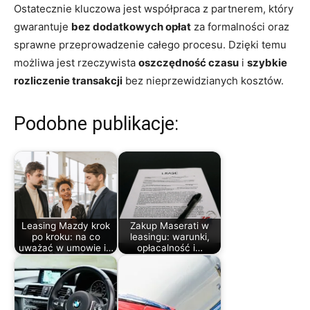
Ostatecznie kluczowa jest współpraca z partnerem, który
gwarantuje
bez dodatkowych opłat
za formalności oraz
sprawne przeprowadzenie całego procesu. Dzięki temu
możliwa jest rzeczywista
oszczędność czasu
i
szybkie
rozliczenie transakcji
bez nieprzewidzianych kosztów.
Podobne publikacje:
Leasing Mazdy krok
Zakup Maserati w
po kroku: na co
leasingu: warunki,
uważać w umowie i…
opłacalność i…