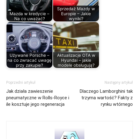
Sprzedaż Mazdy w
Mazda w kredycie –
Europie – Jakie
Na co uważać?
wyniki?
Używane Porsche –
Aktualizacje OTA w
na co zwracać uwagę
Hyundai – jakie
przy zakupie?
modele obsługują?
Poprzedni artykuł
Następny artykuł
Jak działa zawieszenie
Dlaczego Lamborghini tak
pneumatyczne w Rolls-Royce i
trzyma wartość? Fakty z
ile kosztuje jego regeneracja
rynku wtórnego