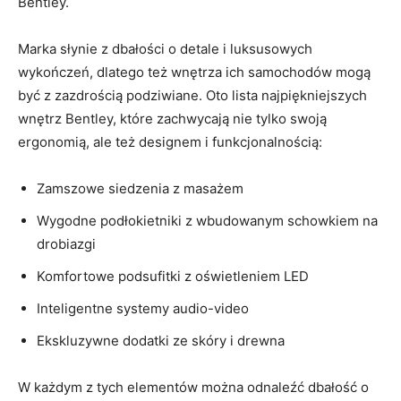
Bentley.
Marka ​słynie z dbałości o ⁣detale i luksusowych
wykończeń, ​dlatego też wnętrza ich samochodów mogą⁢
być z ⁢zazdrością podziwiane.⁣ Oto lista najpiękniejszych
‍wnętrz ​Bentley, które zachwycają nie⁣ tylko swoją​
ergonomią,⁢ ale też designem i funkcjonalnością:
Zamszowe⁣ siedzenia z masażem
Wygodne podłokietniki⁣ z wbudowanym‍ schowkiem na⁣
drobiazgi
Komfortowe podsufitki⁤ z oświetleniem LED
Inteligentne systemy ‍audio-video
Ekskluzywne dodatki ze skóry i drewna
W każdym z tych elementów można odnaleźć dbałość o