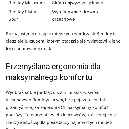
Bentley⁢ Mulsanne
Skóra najwyższej jakości
Bentley Flying
Wyrafinowane drewno
Spur
orzechowe
Poznaj więcej ⁤o ⁢najpiękniejszych ​wnętrzach‍ Bentley i
ciesz się luksusem, którym otaczają​ się wyjątkowi⁣ klienci
tej renomowanej‍ marki!
Przemyślana ergonomia dla‌
maksymalnego komfortu
Wyobraź sobie ⁢pędząc ulicami ​miasta ⁢w swoim
‌luksusowym Bentleyu, a‌ wnętrze pojazdu jest tak
⁣przemyślane, że⁤ zapewnia Ci maksymalny komfort⁤
podróży. To marzenie wielu kierowców, które staje⁢ się
rzeczywistością dla‍ posiadaczy najnowszych modeli⁣