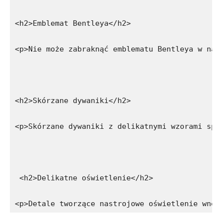
<h2>Emblemat Bentleya</h2>
<p>Nie może zabraknąć emblematu Bentleya w naj
<h2>Skórzane dywaniki</h2>
<p>Skórzane dywaniki z delikatnymi wzorami spr
 <h2>Delikatne oświetlenie</h2>
<p>Detale tworzące nastrojowe oświetlenie wnęt