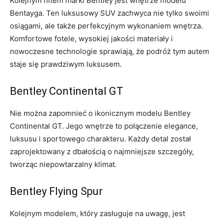
Kolejnym hitem ⁣marki Bentley jest wnętrze modelu​
Bentayga. Ten luksusowy⁢ SUV​ zachwyca nie tylko swoimi
osiągami, ale także perfekcyjnym wykonaniem wnętrza.
⁢Komfortowe fotele, ⁣wysokiej jakości materiały i
nowoczesne technologie sprawiają, że⁤ podróż tym autem
⁢staje się prawdziwym⁣ luksusem.
Bentley⁣ Continental‍ GT
Nie‍ można zapomnieć o ikonicznym⁤ modelu Bentley
Continental GT. Jego wnętrze to połączenie elegance,⁤
luksusu i​ sportowego⁤ charakteru. Każdy ‍detal został
zaprojektowany⁢ z dbałością o najmniejsze szczegóły,
⁤tworząc ​niepowtarzalny⁤ klimat.
Bentley Flying Spur
Kolejnym modelem, który zasługuje na uwagę, jest