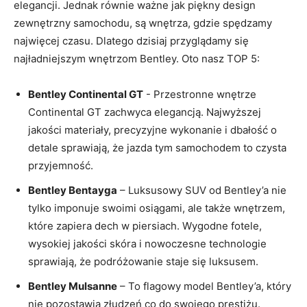
elegancji.⁢ Jednak ‌równie ważne jak⁤ piękny design
zewnętrzny samochodu, są wnętrza, gdzie spędzamy
najwięcej czasu. Dlatego dzisiaj przyglądamy się⁢
najładniejszym wnętrzom⁣ Bentley. Oto nasz ‍TOP 5:
Bentley Continental GT
-⁣ Przestronne wnętrze​
Continental GT zachwyca elegancją. Najwyższej
⁤jakości materiały, precyzyjne wykonanie i ‌dbałość o
detale sprawiają, ⁢że‌ jazda tym samochodem ⁣to czysta
przyjemność.
Bentley Bentayga
– Luksusowy SUV od Bentley’a nie
tylko⁢ imponuje swoimi osiągami,‌ ale​ także wnętrzem,‌
które zapiera dech w piersiach. Wygodne fotele,‍
wysokiej jakości skóra i ‍nowoczesne ‍technologie
sprawiają, że podróżowanie staje ‌się luksusem.
Bentley​ Mulsanne
– ​To flagowy⁤ model Bentley’a, ⁢który
nie⁢ pozostawia złudzeń‌ co ‌do swojego⁣ prestiżu.