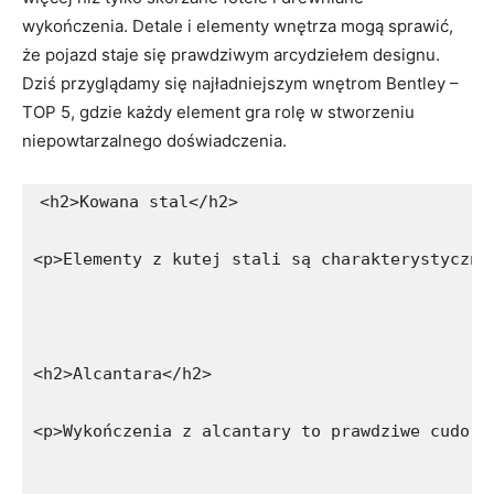
⁢wykończenia. Detale⁣ i elementy ‍wnętrza mogą sprawić,
⁢że pojazd staje się prawdziwym ‍arcydziełem‌ designu.
‌Dziś ⁤przyglądamy się‍ najładniejszym wnętrom‍ Bentley –
⁣TOP 5, gdzie każdy‍ element gra ​rolę w stworzeniu
niepowtarzalnego⁤ doświadczenia.
<h2>Kowana stal</h2>
<p>Elementy z kutej stali są charakterystyczne
<h2>Alcantara</h2>
<p>Wykończenia z alcantary to prawdziwe cudo d