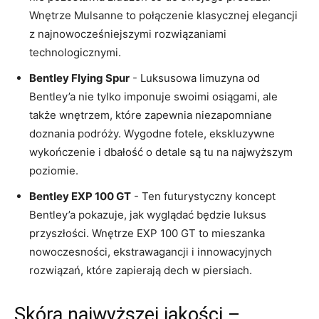
Wnętrze Mulsanne to połączenie ‍klasycznej ‌elegancji
‍z najnowocześniejszymi rozwiązaniami
technologicznymi.
Bentley Flying Spur
⁣- Luksusowa limuzyna ‍od
Bentley’a nie tylko imponuje‍ swoimi osiągami,⁢ ale
także‌ wnętrzem,⁣ które ⁢zapewnia niezapomniane
doznania podróży. Wygodne fotele, ekskluzywne
wykończenie i dbałość‍ o‍ detale są tu na najwyższym
poziomie.
Bentley EXP 100‌ GT
-⁢ Ten futurystyczny koncept
Bentley’a ‍pokazuje, jak wyglądać będzie luksus
przyszłości. Wnętrze EXP ⁣100 GT ‍to⁤ mieszanka
nowoczesności, ​ekstrawagancji ‌i‍ innowacyjnych ​
rozwiązań, które zapierają dech w piersiach.
Skóra najwyższej ​jakości ‍–