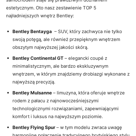
estetycznym. Oto nasz zestawienie ‌TOP 5
najładniejszych wnętrz Bentley:
Bentley Bentayga
‍ – SUV, który zachwyca nie⁣ tylko
swoją​ potęgą, ale również ⁢przepięknym wnętrzem
obszytym najwyższej ⁤jakości‍ skórą.
Bentley Continental⁢ GT
‌– ⁣elegancki coupé⁣ z
minimalistycznym, ale ⁤bardzo ekskluzywnym
⁢wnętrzem, ⁣w ‍którym ⁢znajdziemy ‌drobiazgi ⁢wykonane z
najwyższą precyzją.
Bentley⁢ Mulsanne
– limuzyna, która oferuje⁣ wnętrze‌
rodem z pałacu z najnowocześniejszymi‍
technologicznymi rozwiązaniami,⁢ zapewniającymi
komfort i⁤ luksus na najwyższym poziomie.
Bentley ⁤Flying Spur
–⁤ w tym ⁢modelu zwraca uwagę‌
harmonijne połączenie tradycyjnego brytyjskiego ⁤stylu