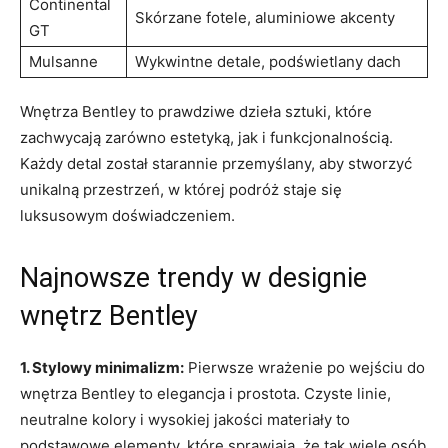
Continental​
Skórzane‍ fotele, aluminiowe akcenty
GT
Mulsanne
Wykwintne detale, podświetlany dach
Wnętrza Bentley to‌ prawdziwe dzieła sztuki, które
zachwycają zarówno estetyką, jak i funkcjonalnością.
Każdy detal został starannie ⁤przemyślany, ‌aby stworzyć
unikalną ⁣przestrzeń, w ​której podróż ​staje ⁢się
luksusowym doświadczeniem.
Najnowsze trendy w⁤ designie
wnętrz Bentley
1. Stylowy minimalizm:
Pierwsze⁣ wrażenie po wejściu do
‍wnętrza ‌Bentley ​to ⁤elegancja i prostota. Czyste linie,
neutralne ‍kolory i wysokiej jakości materiały to
podstawowe elementy, ⁤które ⁣sprawiają, ⁣że tak wiele ⁤osób