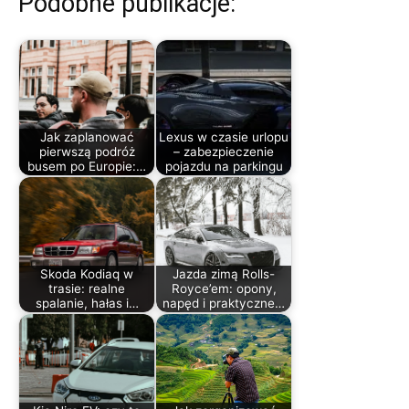
Podobne publikacje:
Jak zaplanować
Lexus w czasie urlopu
pierwszą podróż
– zabezpieczenie
busem po Europie:…
pojazdu na parkingu
Skoda Kodiaq w
Jazda zimą Rolls-
trasie: realne
Royce’em: opony,
spalanie, hałas i…
napęd i praktyczne…