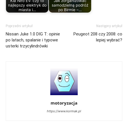
Kia Niro EV: czy to
Jak zorganizować
najlepszy elektryk do
samodzielną podróż
miasta i…
po Birmie –…
Poprzedni artykuł
Następny artykuł
Nissan Juke 1.0 DIG T: opinie
Peugeot 208 czy 2008: co
po latach, spalanie i typowe
lepiej wybrać?
usterki trzycylindrówki
motoryzacja
https://www.kormak.pl