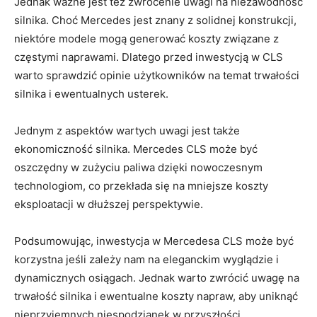
Jednak ważne jest też zwrócenie uwagi na niezawodność
‌silnika. Choć⁢ Mercedes jest znany z⁤ solidnej konstrukcji,
niektóre modele mogą generować koszty związane z
⁣częstymi naprawami. Dlatego przed inwestycją ⁢w CLS
warto sprawdzić opinie użytkowników⁢ na temat trwałości
silnika i ‌ewentualnych usterek.
Jednym z aspektów wartych uwagi jest także⁣
ekonomiczność silnika. Mercedes CLS może być
oszczędny w‍ zużyciu paliwa dzięki nowoczesnym‍
technologiom, ​co przekłada się na mniejsze koszty
eksploatacji w dłuższej⁢ perspektywie.
Podsumowując, inwestycja w Mercedesa CLS może być
korzystna jeśli zależy nam ⁢na eleganckim wyglądzie i
dynamicznych osiągach. Jednak warto zwrócić ⁤uwagę na
trwałość silnika⁢ i ewentualne koszty ​napraw, aby uniknąć
nieprzyjemnych niespodzianek w przyszłości.