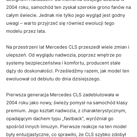
2004 roku,⁣ samochód ten zyskał szerokie ‍grono fanów‍ na
całym świecie. Jednak nie tylko jego​ wygląd jest godny​
uwagi⁤ – ​warto⁢ przyjrzeć się również⁢ ewolucji tego
modelu przez lata.
Na przestrzeni lat ​Mercedes CLS przeszedł wiele zmian ​i
ulepszeń. ‌Od ​wyglądu nadwozia, ⁢poprzez ‍wnętrze po
systemy bezpieczeństwa i komfortu,⁣ producent stale
dąży do doskonałości.⁣ Prześledźmy razem,​ jak model ​ten
ewoluował od debiutu⁤ do dnia dzisiejszego.
Pierwsza generacja Mercedes CLS zadebiutowała w
2004 ⁤roku jako‌ nowy, świeży pomysł⁤ na samochód klasy
‌premium.‍ Jego kształt nadwozia, z charakterystycznym,
opadającym ‌dachem typu „fastback”, wyróżniał go
spośród ⁣innych limuzyn. Pierwsze reakcje na ten model
były ​entuzjastyczne, co sprawiło, ⁣że CLS szybko zdobył