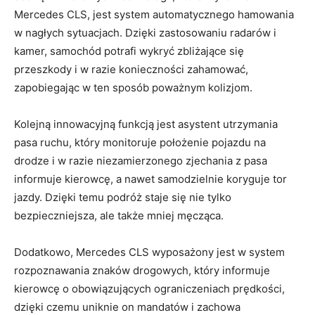
Mercedes CLS, jest system automatycznego hamowania
⁢w nagłych sytuacjach. ⁢Dzięki zastosowaniu radarów i
kamer, samochód‍ potrafi wykryć zbliżające się
przeszkody i w razie konieczności zahamować,
zapobiegając w ten sposób⁣ poważnym kolizjom.
Kolejną innowacyjną funkcją jest asystent utrzymania⁤
pasa ruchu, który ⁣monitoruje położenie pojazdu na
⁤drodze ‍i w‍ razie niezamierzonego⁤ zjechania z​ pasa
informuje⁤ kierowcę, a nawet ⁣samodzielnie koryguje⁢ tor
jazdy. Dzięki⁤ temu podróż staje ​się ​nie tylko
bezpieczniejsza, ale także mniej męcząca.
Dodatkowo, Mercedes ⁣CLS ‍wyposażony ⁤jest w system
rozpoznawania znaków drogowych, który⁣ informuje
kierowcę​ o obowiązujących ograniczeniach prędkości,
dzięki czemu uniknie ​on‍ mandatów i zachowa