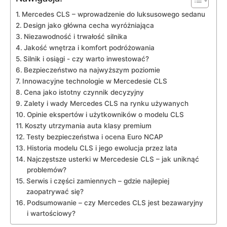
Mercedes ​CLS – ‌wprowadzenie do ⁤luksusowego⁣ sedanu
Design ⁢jako ​główna cecha ⁤wyróżniająca
Niezawodność i trwałość​ silnika
Jakość⁤ wnętrza ‌i komfort podróżowania
Silnik i osiągi -‌ czy ⁣warto inwestować?
Bezpieczeństwo⁢ na najwyższym poziomie
Innowacyjne technologie w Mercedesie CLS
Cena jako istotny czynnik decyzyjny
Zalety ‍i wady ⁣Mercedes CLS na ⁢rynku używanych
Opinie ekspertów i⁣ użytkowników o ⁢modelu CLS
Koszty utrzymania auta klasy premium
Testy ‍bezpieczeństwa i ocena ​Euro NCAP
Historia modelu CLS i⁤ jego ewolucja ‌przez lata
Najczęstsze usterki w Mercedesie CLS – jak uniknąć‌
problemów?
Serwis⁤ i części zamiennych – gdzie ​najlepiej
‍zaopatrywać się?
Podsumowanie – ⁤czy ​Mercedes​ CLS jest bezawaryjny
i wartościowy?