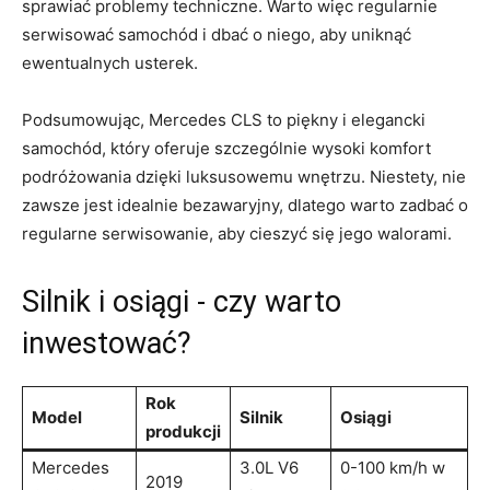
sprawiać problemy techniczne. Warto więc regularnie
serwisować samochód i dbać o niego, aby‍ uniknąć‌
ewentualnych⁢ usterek.
Podsumowując, Mercedes CLS​ to⁣ piękny i elegancki‌
samochód, ⁣który ‌oferuje szczególnie wysoki⁣ komfort
podróżowania dzięki luksusowemu wnętrzu. Niestety, nie
zawsze jest ⁣idealnie bezawaryjny, dlatego warto ⁣zadbać o
regularne serwisowanie, aby cieszyć się ‌jego walorami.
Silnik i osiągi -‌ czy ⁣warto
inwestować?
Rok
Model
Silnik
Osiągi
produkcji
Mercedes⁤
3.0L​ V6
0-100 ‌km/h w
2019