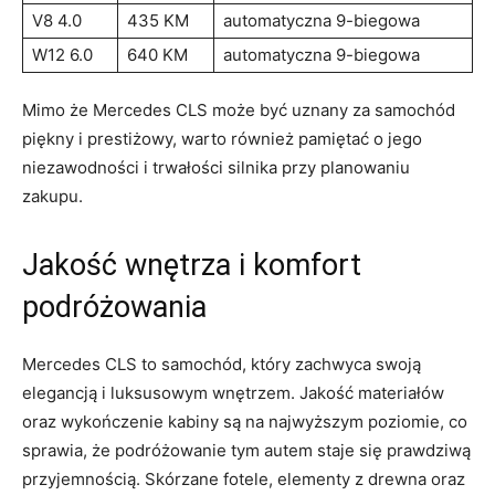
V8‍ 4.0
435 KM
automatyczna 9-biegowa
W12⁣ 6.0
640 KM
automatyczna 9-biegowa
Mimo że‌ Mercedes CLS może‍ być uznany za⁢ samochód
piękny ‌i ⁤prestiżowy, warto również ‍pamiętać⁢ o jego
niezawodności i trwałości silnika przy planowaniu
zakupu.
Jakość⁤ wnętrza ‌i komfort
podróżowania
Mercedes ⁣CLS ⁢to samochód, który zachwyca ⁢swoją
elegancją i‌ luksusowym wnętrzem. Jakość ⁣materiałów
oraz wykończenie ⁣kabiny są⁣ na⁣ najwyższym poziomie, co
sprawia, że ​podróżowanie tym autem ⁤staje się ‌prawdziwą
przyjemnością. Skórzane fotele, ⁤elementy ​z drewna oraz