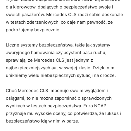
dla​ kierowców, dbających o bezpieczeństwo swoje i
swoich pasażerów. Mercedes CLS radzi sobie doskonale
w testach⁢ zderzeniowych,⁢ co ⁤daje nam pewność, że
podróżujemy bezpiecznie.
Liczne systemy bezpieczeństwa,‍ takie⁣ jak ​systemy
awaryjnego‌ hamowania czy ‌asystent ‍pasa ⁣ruchu,
‌sprawiają,⁣ że Mercedes ‌CLS‌ jest ‌jednym z
najbezpieczniejszych aut ‌w‍ swojej klasie. Dzięki nim
unikniemy wielu niebezpiecznych sytuacji ⁤na drodze.
Choć Mercedes CLS imponuje⁣ swoim ⁣wyglądem i
osiągami, ⁢to nie można zapominać⁢ o sprawdzonych
wynikach w testach ⁢bezpieczeństwa. Euro NCAP
przyznaje mu wysokie ⁣oceny, ⁢co potwierdza, że luksus i
bezpieczeństwo‌ idą w ⁤nim w parze.