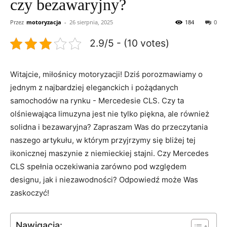
czy bezawaryjny?
Przez
motoryzacja
-
26 sierpnia, 2025
184
0
2.9/5 - (10 votes)
Witajcie, miłośnicy motoryzacji! Dziś porozmawiamy o​
jednym z najbardziej eleganckich i pożądanych ​
samochodów⁤ na rynku ​- Mercedesie CLS. Czy ta‍
olśniewająca limuzyna‌ jest‍ nie‍ tylko piękna, ale również
solidna i bezawaryjna? ​Zapraszam⁣ Was do ‌przeczytania
⁤naszego artykułu,‍ w ‌którym przyjrzymy się bliżej tej
ikonicznej⁤ maszynie z niemieckiej stajni. ‌Czy Mercedes
CLS spełnia oczekiwania zarówno pod względem​
designu, jak⁤ i⁣ niezawodności? Odpowiedź może Was
⁤zaskoczyć!
Nawigacja: