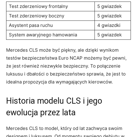
Test zderzeniowy frontalny
5 gwiazdek
Test zderzeniowy boczny
5 gwiazdek
Asystent pasa ruchu
4 ‍gwiazdki
System awaryjnego⁣ hamowania
5 ⁤gwiazdek
Mercedes‌ CLS może być⁣ piękny,⁤ ale dzięki wynikom
testów bezpieczeństwa⁤ Euro NCAP możemy‍ być⁤ pewni,
że jest ⁤również⁢ niezwykle⁢ bezpieczny. To połączenie
luksusu ‍i dbałości o bezpieczeństwo sprawia,⁤ że jest to
idealna propozycja dla wymagających kierowców.
Historia modelu CLS i⁤ jego
ewolucja ‌przez lata
Mercedes ​CLS to ‍model, ​który ​od lat zachwyca swoim
designem i luksusem. Od⁢ momentu swojego debiutu w