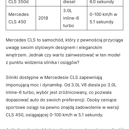
CLS 350d
diesel
6.0 sekundy
3.0L
Mercedes
0-100⁤ km/h ‌w‍
2018
inline-6‍
CLS 450
5.1 sekundy
turbo
Mercedes CLS to samochód, który z pewnością przyciąga
uwagę swoim​ stylowym ⁣designem i eleganckim
wnętrzem. Jednak czy warto zainwestować⁣ w ten model
z punktu widzenia silnika i ⁤osiągów?
Silniki dostępne w⁤ Mercedesie CLS ⁢zapewniają
imponującą moc​ i dynamikę. Od 3.0L V6 diesla po 3.0L⁣
inline-6 turbo, wybór⁣ jest‍ zróżnicowany, co pozwala
⁤dopasować ⁣auto do swoich‌ preferencji. Osoby ‌ceniące
sportowe osiągi⁤ na pewno znajdą zadowolenie w wersji
CLS‌ 450, ‌osiągającej⁤ 0-100 km/h w 5.1⁣ sekundy.