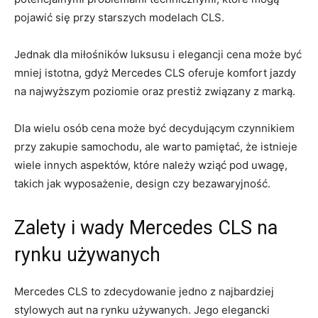
pojawić⁤ się ⁤przy starszych modelach CLS.
Jednak dla ⁣miłośników luksusu i elegancji cena może‍ być
mniej ​istotna, gdyż⁤ Mercedes CLS oferuje komfort ‌jazdy
na ‍najwyższym poziomie oraz ⁢prestiż związany‍ z marką.
Dla wielu osób cena ⁣może być ⁢decydującym czynnikiem‍
przy zakupie samochodu,⁣ ale warto pamiętać, że istnieje
wiele innych aspektów,⁢ które należy wziąć pod ⁤uwagę,
takich​ jak wyposażenie, ‍design czy bezawaryjność.
Zalety ‍i wady ⁣Mercedes CLS na
⁢rynku używanych
Mercedes CLS to⁣ zdecydowanie jedno z najbardziej⁣
stylowych aut ‍na rynku używanych. ⁢Jego elegancki