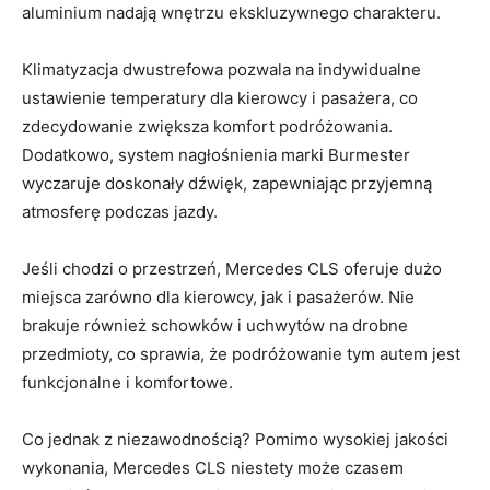
aluminium nadają ‍wnętrzu ekskluzywnego charakteru.
Klimatyzacja dwustrefowa ‍pozwala⁣ na indywidualne
ustawienie temperatury dla⁣ kierowcy i pasażera, co
zdecydowanie zwiększa komfort podróżowania.
Dodatkowo,‍ system nagłośnienia marki Burmester
wyczaruje​ doskonały ⁤dźwięk, zapewniając przyjemną⁢
atmosferę podczas jazdy.
Jeśli chodzi o ‍przestrzeń, Mercedes CLS ⁢oferuje ‍dużo​
miejsca zarówno dla⁣ kierowcy,⁤ jak i​ pasażerów. Nie
brakuje również schowków i uchwytów na ⁤drobne
przedmioty, co⁢ sprawia,⁤ że podróżowanie tym⁤ autem jest
funkcjonalne i ⁣komfortowe.
Co jednak‌ z niezawodnością? Pomimo wysokiej jakości
wykonania, Mercedes⁣ CLS niestety może czasem