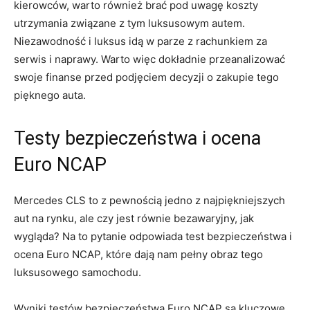
kierowców, warto‌ również brać pod uwagę‌ koszty​
utrzymania związane z ‍tym luksusowym autem.
Niezawodność i‌ luksus idą‌ w ​parze ‌z⁢ rachunkiem za
serwis i ‍naprawy.⁣ Warto więc dokładnie⁤ przeanalizować
swoje finanse ​przed podjęciem decyzji ‌o zakupie tego
pięknego auta.
Testy ‍bezpieczeństwa i ocena ​
Euro NCAP
Mercedes ⁢CLS ​to ⁤z pewnością jedno⁣ z najpiękniejszych‌
aut na rynku,⁣ ale czy ⁣jest równie⁤ bezawaryjny, ⁣jak
wygląda? Na to pytanie odpowiada test bezpieczeństwa ‌i
ocena Euro NCAP, które dają ⁣nam pełny obraz tego‌
luksusowego samochodu.
Wyniki testów⁢ bezpieczeństwa Euro NCAP ⁢są kluczowe