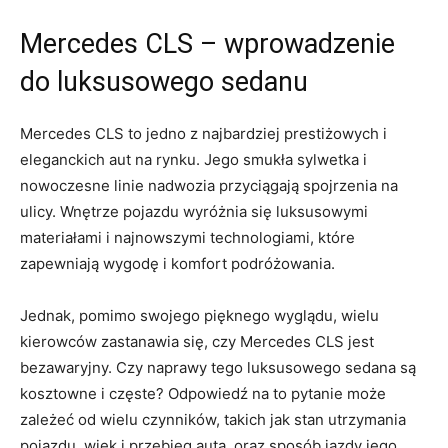
Mercedes ​CLS – ‌wprowadzenie
do ⁤luksusowego⁣ sedanu
Mercedes CLS to jedno z najbardziej prestiżowych i​
eleganckich aut na​ rynku. Jego smukła sylwetka‍ i‍
nowoczesne⁤ linie nadwozia przyciągają spojrzenia na
ulicy. Wnętrze⁣ pojazdu‌ wyróżnia się luksusowymi
materiałami i najnowszymi‌ technologiami, które
zapewniają wygodę i‌ komfort podróżowania.
Jednak, pomimo swojego pięknego wyglądu, wielu
kierowców zastanawia się, czy‍ Mercedes CLS jest
bezawaryjny.⁤ Czy naprawy tego luksusowego sedana⁤ są
kosztowne i ⁣częste? ‍Odpowiedź na to pytanie może
⁤zależeć⁢ od wielu‌ czynników, takich jak ⁤stan utrzymania
pojazdu, wiek i ‍przebieg auta,⁤ oraz sposób​ jazdy jego ​