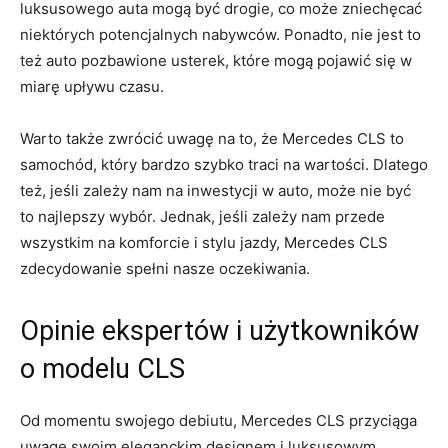
luksusowego auta mogą być drogie, co może zniechęcać
niektórych‍ potencjalnych nabywców.⁤ Ponadto, nie⁣ jest to
‍też​ auto pozbawione usterek, które mogą pojawić się w
miarę ⁢upływu czasu.
Warto także zwrócić uwagę⁣ na to, że Mercedes CLS to
⁢samochód, który bardzo ⁤szybko traci na wartości. Dlatego
też, ⁤jeśli zależy⁣ nam na inwestycji w‍ auto,⁢ może nie ‍być‍
to najlepszy wybór. Jednak, jeśli zależy nam przede
wszystkim na komforcie i stylu jazdy, Mercedes ⁤CLS⁣
zdecydowanie ⁢spełni nasze‌ oczekiwania.
Opinie ekspertów i⁣ użytkowników
o ⁢modelu CLS
Od momentu swojego debiutu, Mercedes CLS przyciąga
⁤uwagę⁢ swoim⁤ eleganckim designem i luksusowym