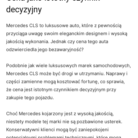
decyzyjny
Mercedes⁢ CLS ‌to luksusowe auto, które z pewnością
przyciąga uwagę swoim⁣ eleganckim designem i wysoką
⁤jakością wykonania. ⁤Jednak czy⁢ cena tego ⁤auta
odzwierciedla jego bezawaryjność?
Podobnie jak wiele luksusowych ⁤marek samochodowych,
Mercedes CLS⁤ może być drogi w utrzymaniu. ​Naprawy i
‍części​ zamienne mogą kosztować ‌fortunę,⁤ co sprawia,
że ⁢cena jest istotnym czynnikiem decyzyjnym ​przy
zakupie tego pojazdu.
Choć⁣ Mercedes kojarzony jest z wysoką jakością,
niestety modele tej marki nie są pozbawione usterek. ​
Konserwatywni klienci‍ mogą‌ być zaniepokojeni
potencjalnymi problemami‌ technicznymi, które mogą‍